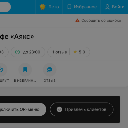
Лето
Избранное
Войти
Сообщить об ошибке
фе «Аякс»
93
до 23:00
1 отзыв
5.0
ШРУТ
В ИЗБРАННОЕ
ОТЗЫВ
дключить QR-меню
Привлечь клиентов